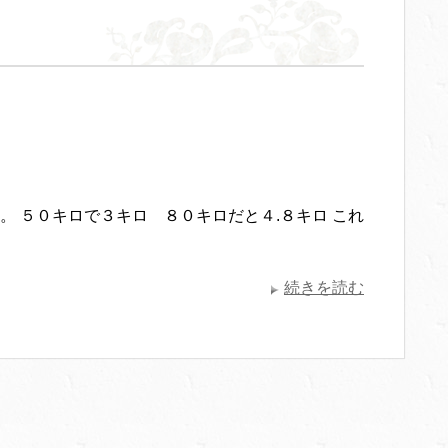
 ５０キロで３キロ ８０キロだと４.８キロ これ
続きを読む