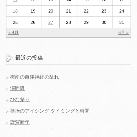
18
19
20
21
22
23
24
25
26
27
28
29
30
31
« 4月
6月 »
最近の投稿
梅雨の自律神経の乱れ
深呼吸
ひな祭り
捻挫のアイシング タイミングと時間
謹賀新年