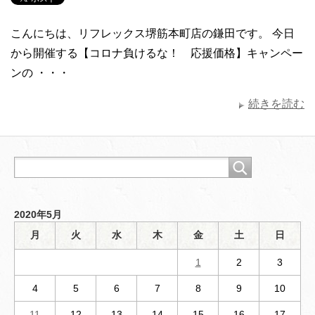
こんにちは、リフレックス堺筋本町店の鎌田です。 今日
から開催する【コロナ負けるな！ 応援価格】キャンペー
ンの ・・・
続きを読む
2020年5月
月
火
水
木
金
土
日
1
2
3
4
5
6
7
8
9
10
11
12
13
14
15
16
17